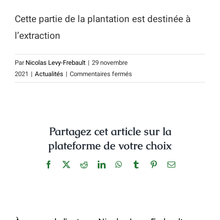
Cette partie de la plantation est destinée à
l’extraction
Par
Nicolas Levy-Frebault
|
29 novembre
sur
2021
|
Actualités
|
Commentaires fermés
Il
est
temps
de
Partagez cet article sur la
les
couper
plateforme de votre choix
Facebook
X
Reddit
LinkedIn
WhatsApp
Tumblr
Pinterest
Email