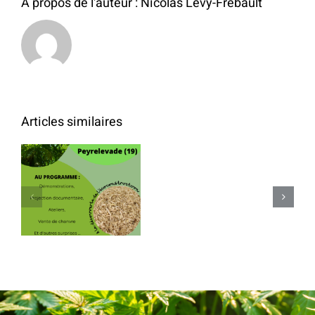
À propos de l'auteur :
Nicolas Levy-Frebault
Articles similaires
Lo
Sanabao
Journées du
dans
chanvre à
la
Peyrelevade
presse
locale