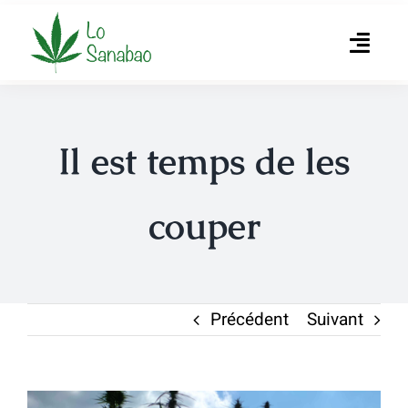
Passer
au
Toggl
contenu
Navig
Accueil
Il est temps de les
L’association
Produits
couper
Producteurs
Actualités
Précédent
Suivant
Contact
Voir