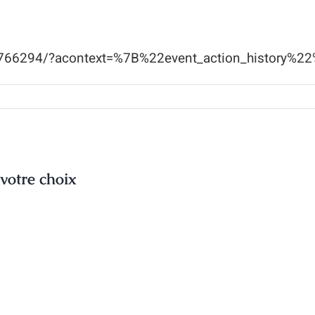
766294/?acontext=%7B%22event_action_history%22
ur
o
Sanabao
era
résent
 votre choix
u
alon
co
io
e
Meyssac
our
a
2ème