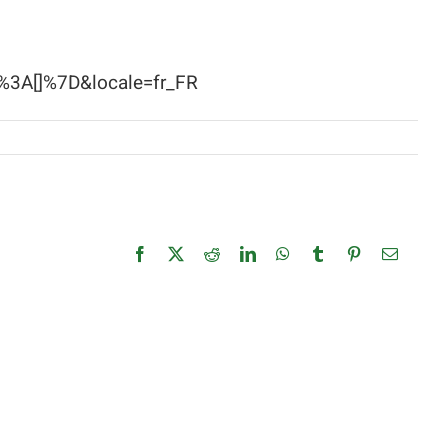
%3A[]%7D&locale=fr_FR
Facebook
X
Reddit
LinkedIn
WhatsApp
Tumblr
Pinterest
Email