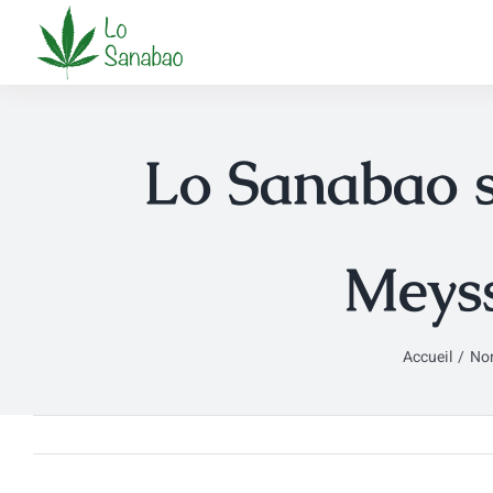
Passer
au
contenu
Lo Sanabao s
Meyss
Accueil
Non