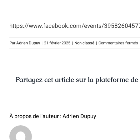
https://www.facebook.com/events/3958260457
s
Par
Adrien Dupuy
|
21 février 2025
|
Non classé
|
Commentaires fermés
L
s
p
Partagez cet article sur la plateforme de
a
s
E
B
d
À propos de l'auteur :
Adrien Dupuy
p
l
19