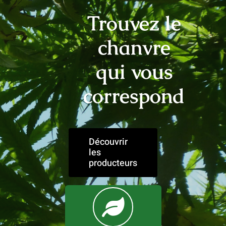
Mon compte
Trouvez le
chanvre
qui vous
correspond
Découvrir
les
producteurs