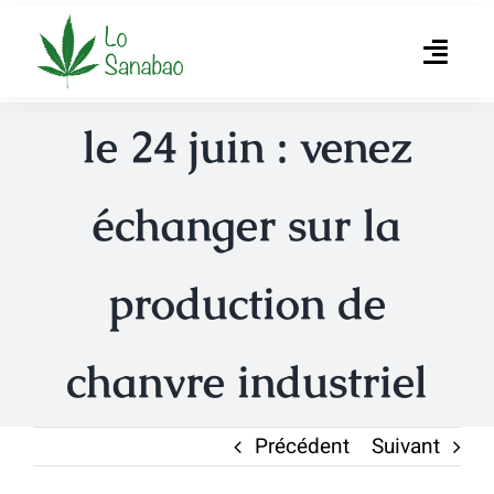
Passer
au
Toggl
contenu
Navig
Accueil
le 24 juin : venez
L’association
échanger sur la
Produits
production de
Producteurs
chanvre industriel
Actualités
Contact
Précédent
Suivant