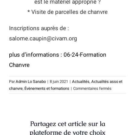
est le matériel approprié ?
* Visite de parcelles de chanvre
Inscriptions auprès de :
salome.caupin@civam.org
plus d’informations : 06-24-Formation
Chanvre
Par
Admin Lo Sanabo
|
8 juin 2021
|
Actualités
,
Actualités asso et
sur
chanvre
,
Évènements et formations
|
Commentaires fermés
le
24
juin
:
Partagez cet article sur la
venez
échanger
plateforme de votre choix