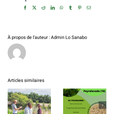
sur
la
Facebook
X
Reddit
LinkedIn
WhatsApp
Tumblr
Pinterest
Email
production
de
chanvre
industriel
À propos de l'auteur :
Admin Lo Sanabo
Articles similaires
Visite de
Manon
Journées du
Meunier, la
chanvre à