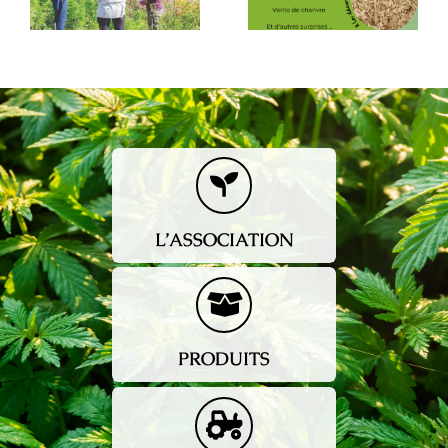
député nord
Peyrelevade
haute Vienne
L’ASSOCIATION
PRODUITS