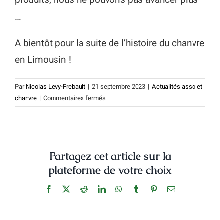
produits, nous ne pouvons pas avancer plus
…
A bientôt pour la suite de l’histoire du chanvre
en Limousin !
Par
Nicolas Levy-Frebault
|
21 septembre 2023
|
Actualités asso et
sur
chanvre
|
Commentaires fermés
Visite
de
Manon
Meunier,
Partagez cet article sur la
la
député
plateforme de votre choix
nord
haute
Facebook
X
Reddit
LinkedIn
WhatsApp
Tumblr
Pinterest
Email
Vienne