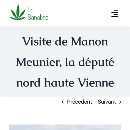
Passer
au
Toggl
contenu
Navig
Accueil
Visite de Manon
L’association
Meunier, la député
Produits
nord haute Vienne
Producteurs
Actualités
Précédent
Suivant
Contact
Voir