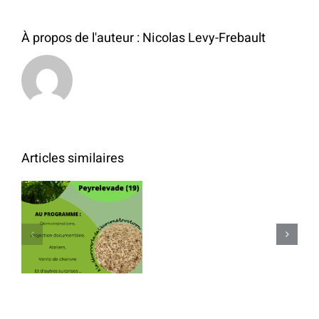
À propos de l'auteur :
Nicolas Levy-Frebault
Articles similaires
Lo
Sanabao
Journées du
dans
chanvre à
la
Peyrelevade
presse
locale