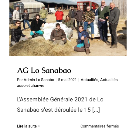
productio
de
AG Lo Sanabao
chanvre
industriel
AG Lo Sanabao
Par
Admin Lo Sanabo
|
5 mai 2021
|
Actualités
,
Actualités
asso et chanvre
L'Assemblée Générale 2021 de Lo
Sanabao s'est déroulée le 15 [...]
sur
Lire la suite
Commentaires fermés
AG