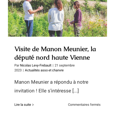
Mon compte
Visite de Manon Meunier, la
député nord haute Vienne
Visite de Manon Meunier, la
député nord haute Vienne
Par
Nicolas Levy-Frebault
|
21 septembre
2023
|
Actualités asso et chanvre
Manon Meunier a répondu à notre
invitation ! Elle s'intéresse [...]
sur
Lire la suite
Commentaires fermés
Visite