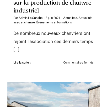
sur la production de chanvre
industriel
Par
Admin Lo Sanabo
|
8 juin 2021
|
Actualités
,
Actualités
asso et chanvre
,
Évènements et formations
De nombreux nouveaux chanvriers ont
rejoint l'association ces derniers temps
[...]
sur
Lire la suite
Commentaires fermés
le
24
juin
:
venez
échanger
sur
la