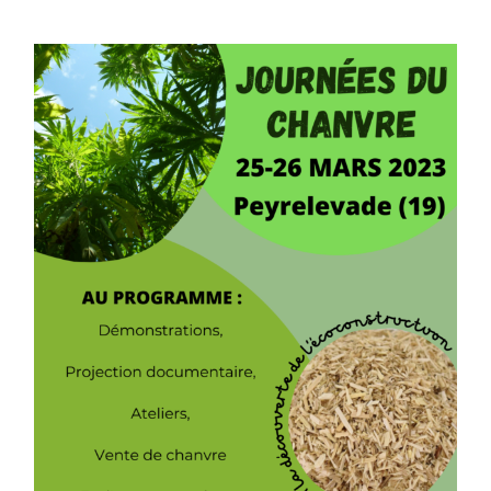
de
Manon
Meunier,
la
député
nord
haute
Vienne
Journées du chanvre à
Peyrelevade