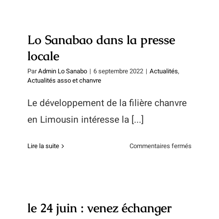
chanvre
à
Peyreleva
Lo Sanabao dans la presse
locale
Par
Admin Lo Sanabo
|
6 septembre 2022
|
Actualités
,
Actualités asso et chanvre
Le développement de la filière chanvre
en Limousin intéresse la [...]
sur
Lire la suite
Commentaires fermés
Lo
Sanabao
dans
la
presse
le 24 juin : venez échanger
locale